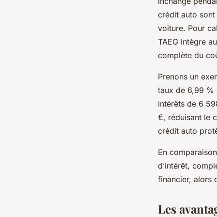
inchangé pendan
crédit auto sont
voiture. Pour ca
TAEG intègre aus
complète du coût
Prenons un exem
taux de 6,99 % 
intérêts de 6 5
€, réduisant le 
crédit auto prot
En comparaison, 
d’intérêt, compl
financier, alors
Les avantag