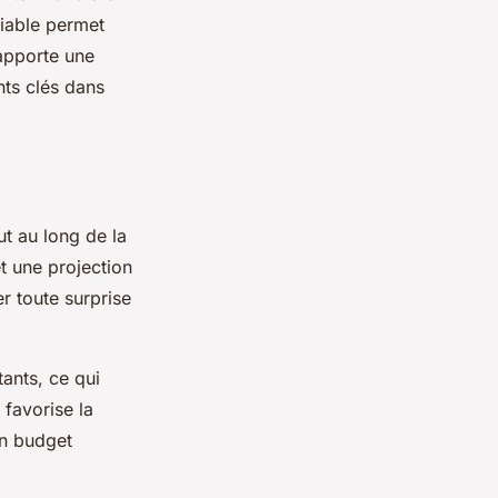
riable permet
 apporte une
nts clés dans
ut au long de la
et une projection
er toute surprise
ants, ce qui
 favorise la
on budget