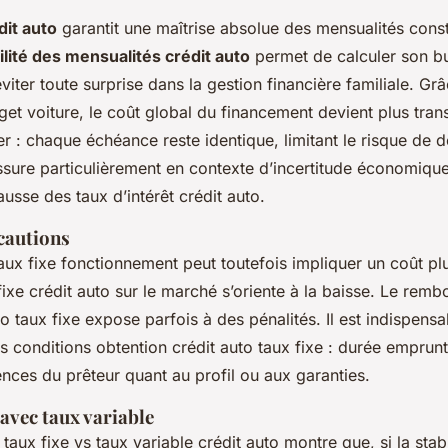
dit auto
garantit une maîtrise absolue des mensualités const
ilité des mensualités crédit auto
permet de calculer son bu
éviter toute surprise dans la gestion financière familiale. Grâ
dget voiture, le coût global du financement devient plus tran
er : chaque échéance reste identique, limitant le risque de
ssure particulièrement en contexte d’incertitude économique
sse des taux d’intérêt crédit auto.
écautions
aux fixe fonctionnement peut toutefois impliquer un coût plu
 fixe crédit auto sur le marché s’oriente à la baisse. Le rem
to taux fixe expose parfois à des pénalités. Il est indispens
les conditions obtention crédit auto taux fixe : durée emprun
nces du prêteur quant au profil ou aux garanties.
vec taux variable
aux fixe vs taux variable crédit auto montre que, si la stabi