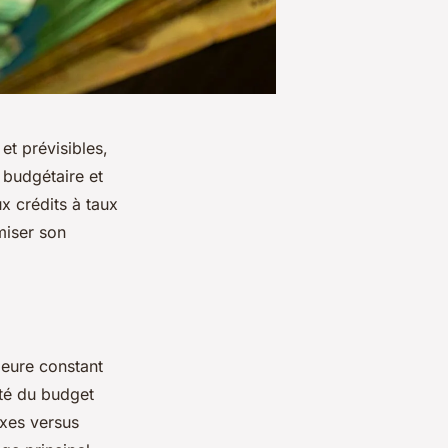
et prévisibles,
n budgétaire et
x crédits à taux
miser son
meure constant
ité du budget
ixes versus