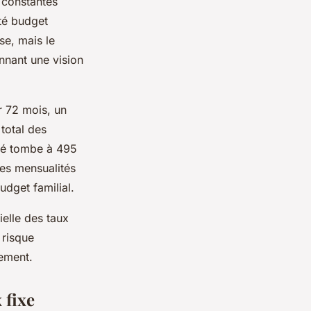
 constantes
ité budget
se, mais le
onnant une vision
r 72 mois, un
total des
ité tombe à 495
des mensualités
udget familial.
ielle des taux
 risque
nement.
 fixe