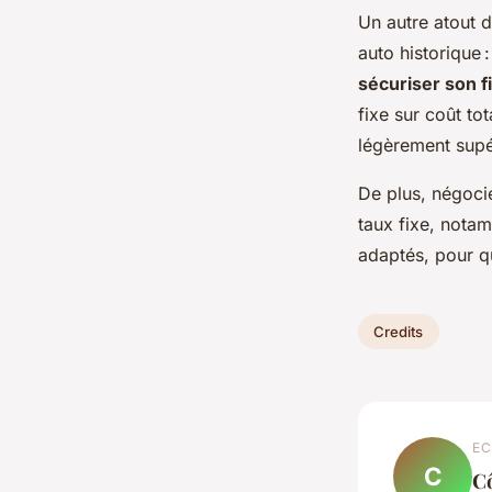
Un autre atout de
auto historique 
sécuriser son 
fixe sur coût tot
légèrement supér
De plus, négocie
taux fixe, notam
adaptés, pour q
Credits
EC
C
C