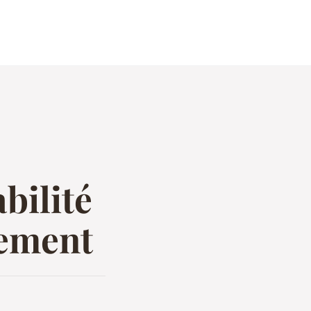
abilité
cement