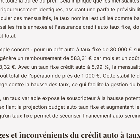
t toute la durée du prêt. Cela implique que les mensualités
 rigoureusement identiques, assurant une parfaite prévisibil
lculer ces mensualités, le taux nominal est utilisé comme ba
si les frais annexes et l'assurance crédit auto taux fixe, d
 total.
ple concret : pour un prêt auto à taux fixe de 30 000 € su
génère un remboursement de 583,31 € par mois et un coût 
98,32 €. Avec un taux fixe crédit auto à 5,99 %, la mensual
coût total de l’opération de près de 1 000 €. Cette stabilité 
ège contre la hausse des taux, ce qui facilite la gestion du b
un taux variable expose le souscripteur à la hausse potent
exifiant la projection budget auto taux fixe et augmentant le
 qu’un taux fixe permet de sécuriser financement auto serei
es et inconvénients du crédit auto à taux