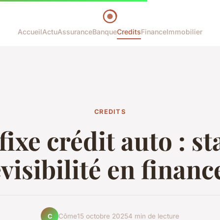
Accueil
Actu
Assurance
Banque
Credits
Finance
Immobilier
CREDITS
ixe crédit auto : st
évisibilité en finan
Côme
15 octobre 2025
4 min de lecture
C