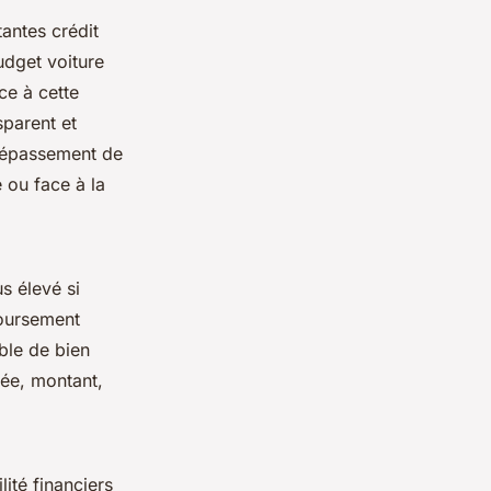
antes crédit
dget voiture
ce à cette
sparent et
 dépassement de
 ou face à la
s élevé si
boursement
able de bien
tée, montant,
lité financiers