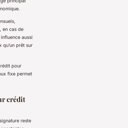
age principal
conomique.
ensuels,
s, en cas de
 influence aussi
x qu’un prêt sur
crédit pour
taux fixe permet
r crédit
 signature reste