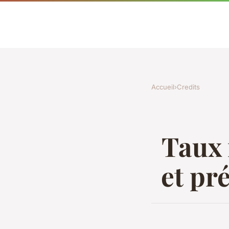
Accueil
›
Credits
Taux f
et pr